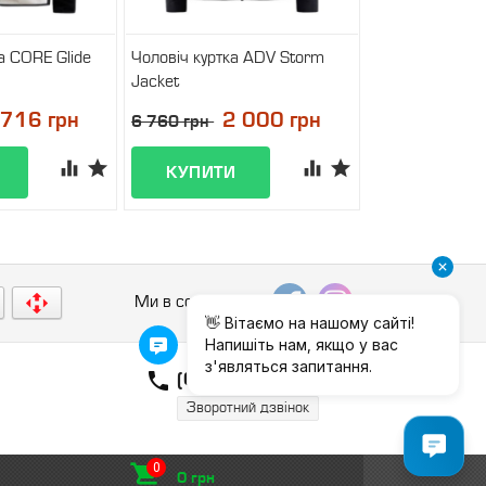
а CORE Glide
Чоловіч куртка ADV Storm
Jacket
і
У наявності
 716 грн
2 000 грн
6 760 грн
Ми в соцмережах:

(048) 788–90–91
Зворотний дзвінок
0 грн