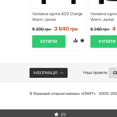
Чоловіча куртка ADV Charge
Чоловіча курт
Warm Jacket
Warm Jacket
У наявності
У наявност
3 640 грн
4
5 200 грн
6 240 грн
Наші проекти:
ІНФОРМАЦІЯ
C
© Фірмовий інтернет-магазин «CRAFT» · 2009–20
(
0
)