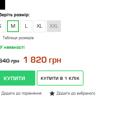
беріть
розмір
:
S
M
L
XL
XXL
Таблиця розмірів
У наявності
1 820 грн
640 грн
КУПИТИ В 1 КЛІК
Додати до порівняння
Додати до вибраного