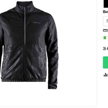
Ви

3 