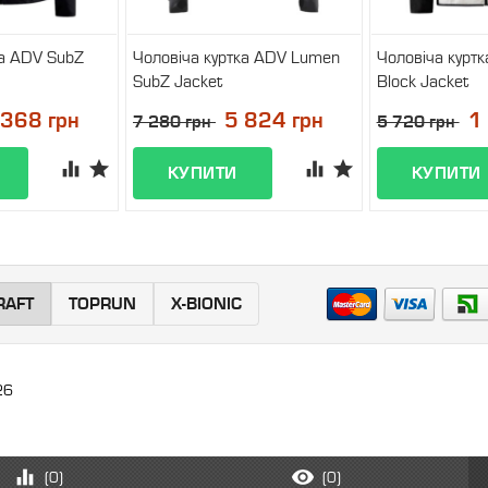
ка ADV SubZ
Чоловіча куртка ADV Lumen
Чоловіча куртк
SubZ Jacket
Block Jacket
і
У наявності
У наявност
 368 грн
5 824 грн
1
7 280 грн
5 720 грн
RAFT
TOPRUN
X-BIONIC
26
(
0
)
(
0
)