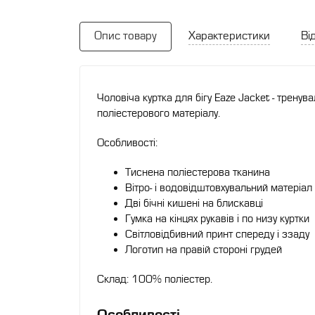
Опис товару
Характеристики
Від
Чоловіча куртка для бігу Eaze Jacket - тренув
поліестерового матеріалу.
Особливості:
Тиснена поліестерова тканина
Вітро- і водовідштовхувальний матеріал
Дві бічні кишені на блискавці
Гумка на кінцях рукавів і по низу куртки
Світловідбивний принт спереду і ззаду
Логотип на правій стороні грудей
Склад: 100% поліестер.