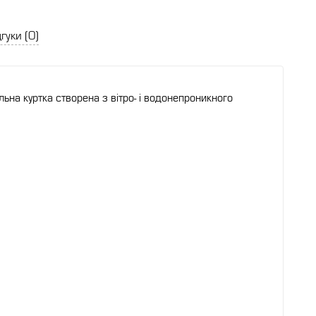
гуки (
0
)
альна куртка створена з вітро- і водонепроникного