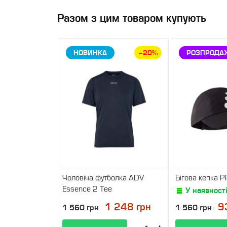
Разом з цим товаром купують
ЗНИЖКА
НОВИНКА
–20%
ЗНИЖКА
РОЗПРОДА
Чоловіча футболка ADV
Бігова кепка P
Essence 2 Tee
У наявност
У наявності
1 248 грн
9
1 560 грн
1 560 грн