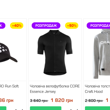
Ж
–40%
ЗНИЖКА
РОЗПРОДАЖ
–50%
ЗНИЖКА
РОЗПРОДА
RO Run Soft
Чоловіча велофутболка CORE
Чоловіча толс
Essence Jersey
Craft Hood
і
У наявності
У наявност
36 грн
1 820 грн
1
3 640 грн
2 600 грн