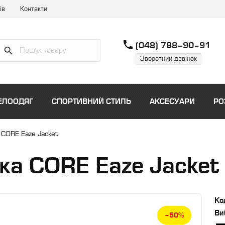
ів
Контакти
phone
(048) 788–90–91
Зворотний дзвінок
ЕЛООДЯГ
СПОРТИВНИЙ СТИЛЬ
АКСЕСУАРИ
РО
 CORE Eaze Jacket
вка CORE Eaze Jacket
Ко
Ви
–50%