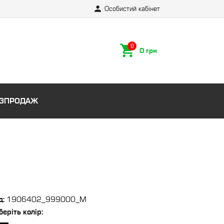
Особистий кабінет
0 грн
ЗПРОДАЖ
д:
1906402_999000_M
беріть
колір
: