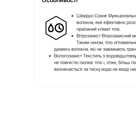
Особливості
Швидко Сохне Функціональн
волокна, яке ефективно роз
приємний клімат тіла.
Вітрозахист Вітрозахисний ма
Таким чином, тіло оптимальн
дихаючі волокна, які не заважають тра
Вологозахист Текстиль з водовідштовх
не повністю ізолює тіло і, отже, більш
визначається за тиску води на вході н