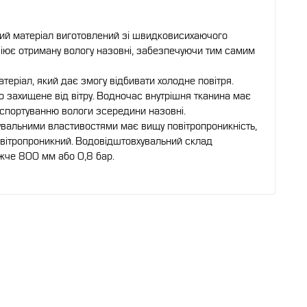
ий матеріал виготовлений зі швидковисихаючого
сіює отриману вологу назовні, забезпечуючи тим самим
теріал, який дає змогу відбивати холодне повітря.
о захищене від вітру. Водночас внутрішня тканина має
нспортуванню вологи зсередини назовні.
увальними властивостями має вищу повітропроникність,
 повітропроникний. Водовідштовхувальний склад
ижче 800 мм або 0,8 бар.