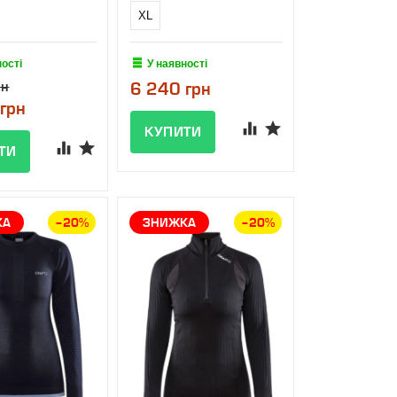
XL
ності
У наявності
рн
6 240 грн
грн
КА
–20%
ЗНИЖКА
–20%