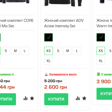
очий комплект CORE
Жіночий комплект ADV
Жіноча 
 Mix Set
Active Intensity Set
Warm Int
S
M
L
XS
S
M
L
XS
S
XL
XL
наявності
Залишилося мало
У наяв
40 грн
5 200 грн
3 900 
44 грн
2 600 грн