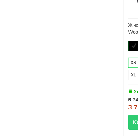
Жін
Wool
XS
XL
У 
6 2
3 7