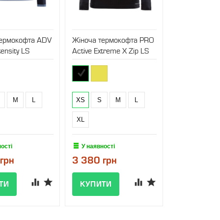
термокофта ADV
Жіноча термокофта PRO
ensity LS
Active Extreme X Zip LS
M
L
XS
S
M
L
XL
ності
У наявності
грн
3 380 грн