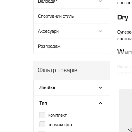
Велоодяг
впевне
Dry
Спортивний стиль
Аксесуари
Супере
залишат
Розпродаж
Wa
Якщо в
Фільтр товарів
синтети
Woo
Лінійка
Вовняна
Тип
Одяг з 
тренува
комплект
термокофта
Знайди