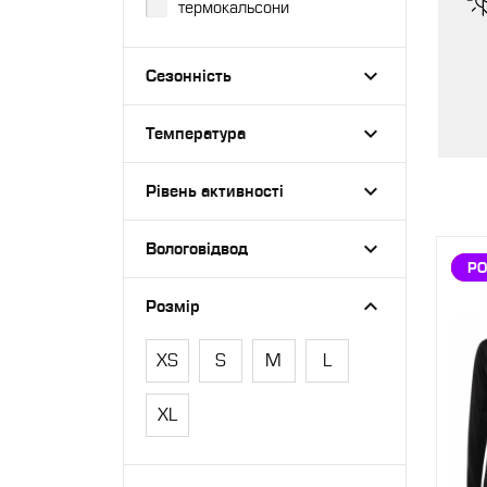
термокальсони
Сезонність
Температура
Рівень активності
Вологовідвод
З
Р
Розмір
XS
S
M
L
XL