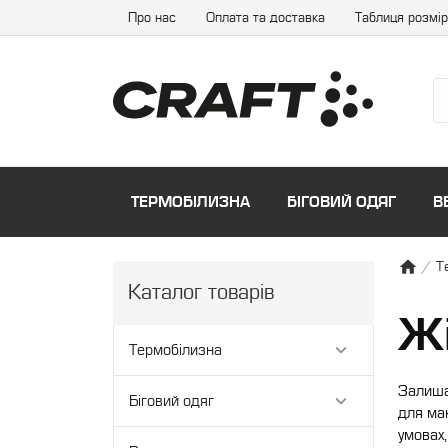
Про нас
Оплата та доставка
Таблиця розмір
ТЕРМОБІЛИЗНА
БІГОВИЙ ОДЯГ
В
/
Т
Каталог товарів
Жі
Термобілизна
Залиша
Біговий одяг
для мак
умовах,