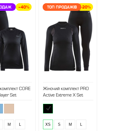
КА
РОДАЖ
–40%
ЗНИЖКА
ТОП ПРОДАЖІВ
–20%
 комплект CORE
Жіночий комплект PRO
layer Set
Active Extreme X Set
M
L
XS
S
M
L