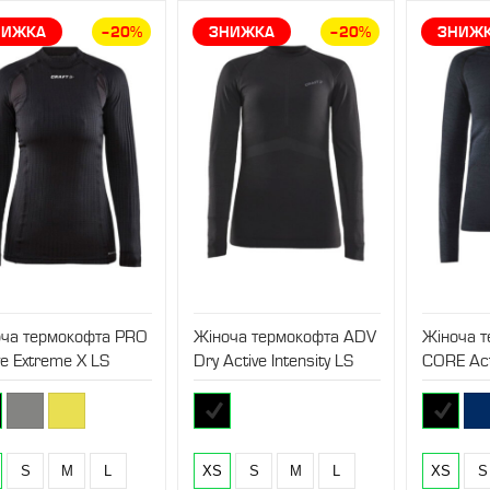
НИЖКА
–20%
ЗНИЖКА
–20%
ЗНИЖ
оча термокофта PRO
Жіноча термокофта ADV
Жіноча 
ve Extreme X LS
Dry Active Intensity LS
CORE Act
S
M
L
XS
S
M
L
XS
S