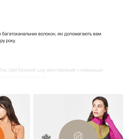
з багатоканальних волокон, які допомагають вам
ру року.
рібно. Цей базовий шар виготовлений з найкращих
ення вашої активності.
авіть у дуже холодних умовах і мокрому стані.
кденного носіння, так і для високоінтенсивних