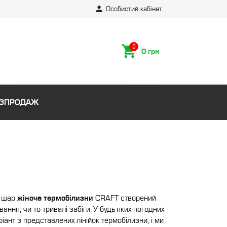
Особистий кабінет
0 грн
ЗПРОДАЖ
й шар
жіноча термобілизни
CRAFT створений
ання, чи то тривалі забіги. У будь-яких погодних
іант з представлених лінійок термобілизни, і ми