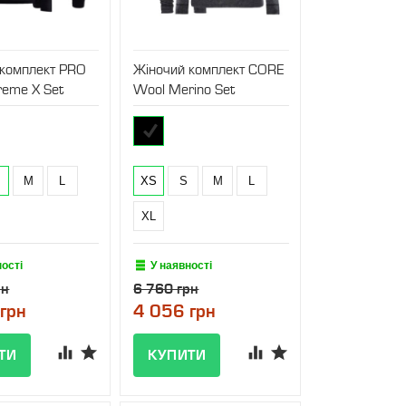
 комплект PRO
Жіночий комплект CORE
reme X Set
Wool Merino Set
M
L
XS
S
M
L
XL
ності
У наявності
рн
6 760 грн
грн
4 056 грн