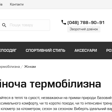
ів
Контакти
phone
(048) 788–90–91
Зворотний дзвінок
ЕЛООДЯГ
СПОРТИВНИЙ СТИЛЬ
АКСЕСУАРИ
РО
ермобілизна
/
Жінкам
ноча термобілизна
йтеся в теплі та сухості, незважаючи на примхи природи. Базови
симального комфорту, чи то короткі походи, чи то інтенсивні тренув
 кілометр за кілометром, сезон за сезоном. Виберіть ідеальний вар