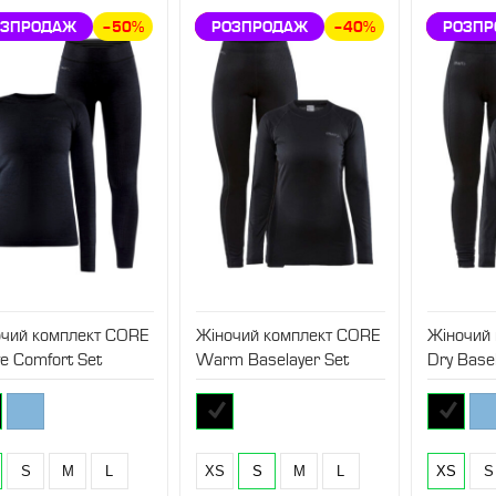
НИЖКА
ОЗПРОДАЖ
–50%
ЗНИЖКА
РОЗПРОДАЖ
–40%
ЗНИЖ
РОЗП
очий комплект CORE
Жіночий комплект CORE
Жіночий
ve Comfort Set
Warm Baselayer Set
Dry Base
S
M
L
XS
S
M
L
XS
S