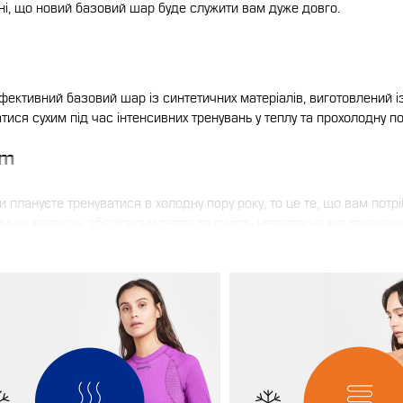
ні, що новий базовий шар буде служити вам дуже довго.
фективний базовий шар із синтетичних матеріалів, виготовлений і
ися сухим під час інтенсивних тренувань у теплу та прохолодну по
rm
и плануєте тренуватися в холодну пору року, то це те, що вам пот
чних волокон, зберігаючи тепло та сухість незалежно від признач
l
 колекція базового шару на основі натуральних волокон, зігріває н
вовни має особливу універсальність, добре підходить як для повся
нь, володіючи стійкістю до запаху.
 свій ідеальний базовий шар!