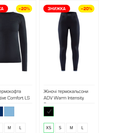
КА
–20%
ЗНИЖКА
–20%
термокофта
Жіночі термокальсони
ive Comfort LS
ADV Warm Intensity
Pants
M
L
XS
S
M
L