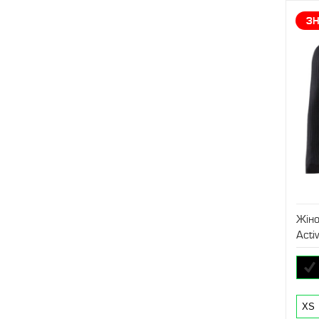
З
Жін
Acti
XS