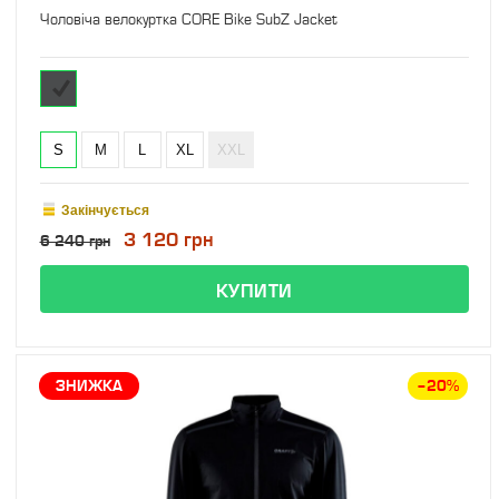
Чоловіча велокуртка CORE Bike SubZ Jacket
S
M
L
XL
XXL
Закінчується
3 120 грн
6 240 грн
ЗНИЖКА
–20%