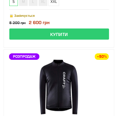
S
M
L
XL
XXL
Закінчується
2 600 грн
5 200 грн
ЗНИЖКА
РОЗПРОДАЖ
–50%