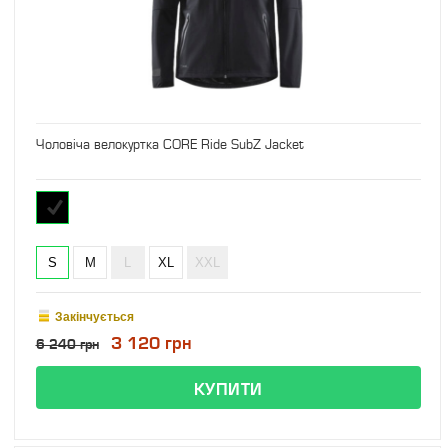
Чоловіча велокуртка CORE Ride SubZ Jacket
S
M
L
XL
XXL
Закінчується
3 120 грн
6 240 грн