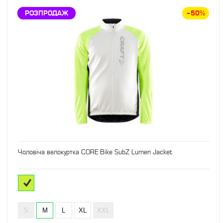
ЗНИЖКА
РОЗПРОДАЖ
–50%
Чоловіча велокуртка CORE Bike SubZ Lumen Jacket
S
M
L
XL
XXL