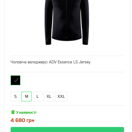
Чоловіча велоджерсі ADV Essence LS Jersey
S
M
L
XL
XXL
У наявності
4 680 грн