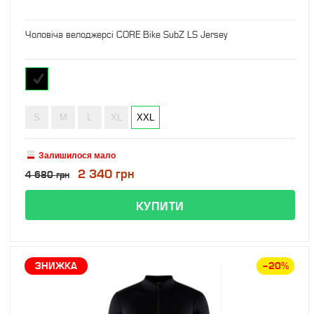
Чоловіча велоджерсі CORE Bike SubZ LS Jersey
S
M
L
XL
XXL
Залишилося мало
2 340 грн
4 680 грн
ЗНИЖКА
–20%