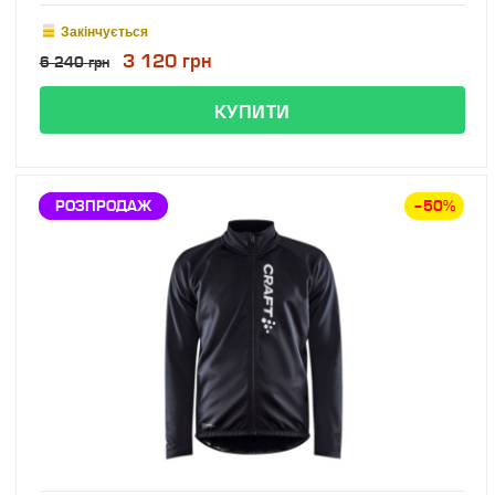
Закінчується
3 120 грн
6 240 грн
ЗНИЖКА
РОЗПРОДАЖ
–50%