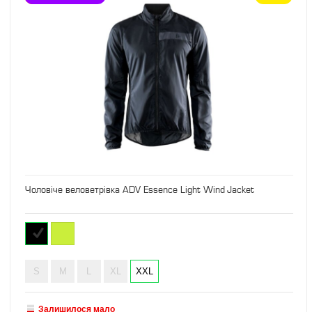
Чоловіче веловетрівка ADV Essence Light Wind Jacket
S
M
L
XL
XXL
Залишилося мало