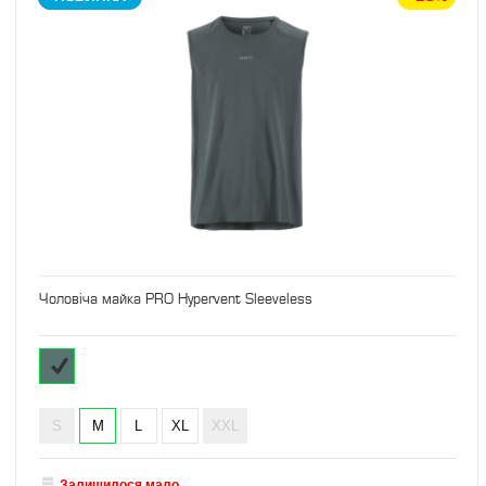
Чоловіча майка PRO Hypervent Sleeveless
S
M
L
XL
XXL
Залишилося мало