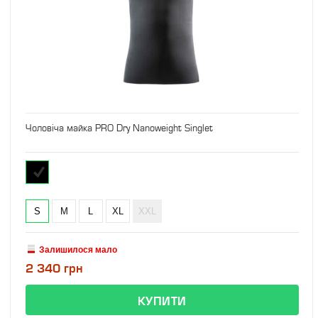
Чоловіча майка PRO Dry Nanoweight Singlet
S
M
L
XL
XXL
Залишилося мало
2 340 грн