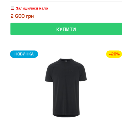
Залишилося мало
2 600 грн
ЗНИЖКА
НОВИНКА
–20%