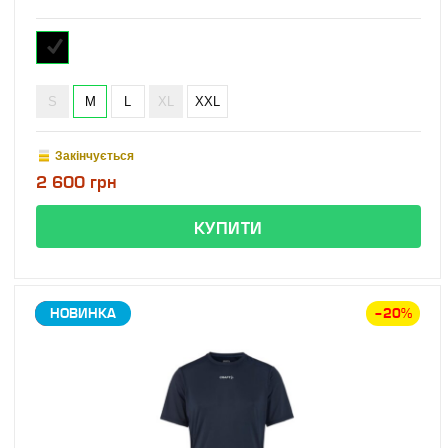
S
M
L
XL
XXL
Закінчується
2 600 грн
ЗНИЖКА
НОВИНКА
–20%