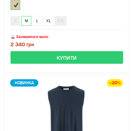
S
M
L
XL
XXL
Залишилося мало
2 340 грн
ЗНИЖКА
НОВИНКА
–20%