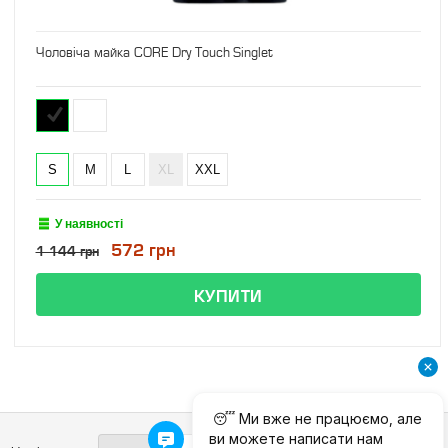
Чоловіча майка CORE Dry Touch Singlet
S
M
L
XL
XXL
У наявності
572 грн
1 144 грн