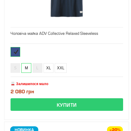
Чоловіча майка ADV Collective Relaxed Sleeveless
S
M
L
XL
XXL
Залишилося мало
2 080 грн
ЗНИЖКА
НОВИНКА
–20%