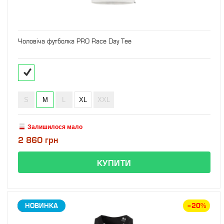
Чоловіча футболка PRO Race Day Tee
S
M
L
XL
XXL
Залишилося мало
2 860 грн
ЗНИЖКА
НОВИНКА
–20%