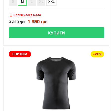
S
M
L
XL
XXL
Залишилося мало
1 690 грн
3 380 грн
ЗНИЖКА
–20%