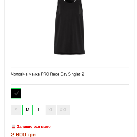
Чоловіча майка PRO Race Day Singlet 2
S
M
L
XL
XXL
Залишилося мало
2 600 грн