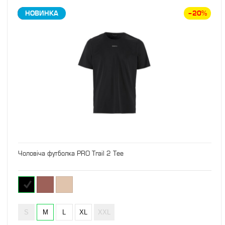
ЗНИЖКА
НОВИНКА
–20%
Чоловіча футболка PRO Trail 2 Tee
S
M
L
XL
XXL