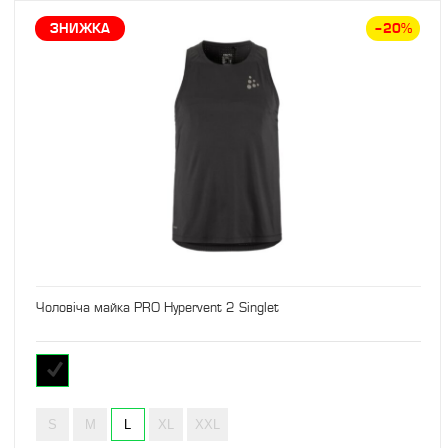
ЗНИЖКА
–20%
Чоловіча майка PRO Hypervent 2 Singlet
S
M
L
XL
XXL