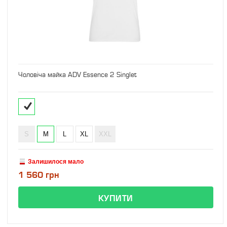
Чоловіча майка ADV Essence 2 Singlet
S
M
L
XL
XXL
Залишилося мало
1 560 грн