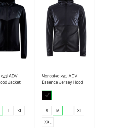
 худі ADV
Чоловіче худі ADV
ood Jacket
Essence Jersey Hood
Jacket
L
XL
S
M
L
XL
XXL