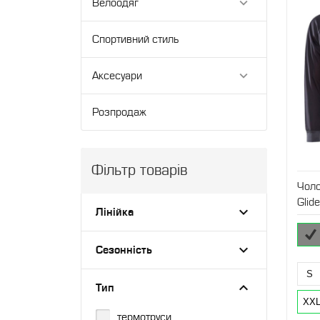
Велоодяг
Спортивний стиль
Аксесуари
Розпродаж
Фільтр товарів
Чоло
Glid
Лінійка
Сезонність
S
Тип
XX
термотруси