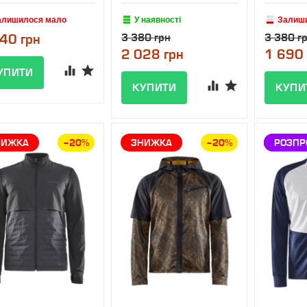
алишилося мало
У наявності
Залиш
40 грн
3 380 грн
3 380 г
2 028 грн
1 690 
НИЖКА
–20%
ЗНИЖКА
–20%
ЗНИЖ
РОЗП