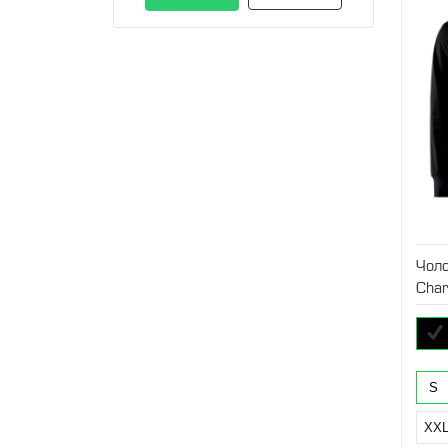
Чоло
Cha
S
XX