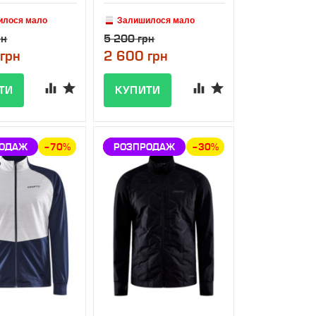
илося мало
Залишилося мало
рн
5 200 грн
грн
2 600 грн
КА
РОДАЖ
–70%
ЗНИЖКА
РОЗПРОДАЖ
–30%