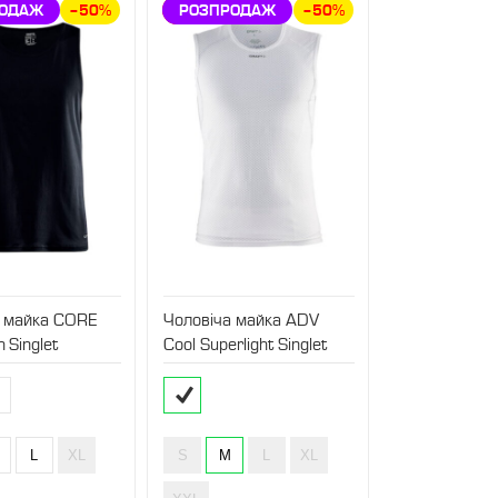
КА
РОДАЖ
–50%
ЗНИЖКА
РОЗПРОДАЖ
–50%
а майка CORE
Чоловіча майка ADV
 Singlet
Cool Superlight Singlet
L
XL
S
M
L
XL