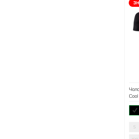
З
Чоло
Cool
S