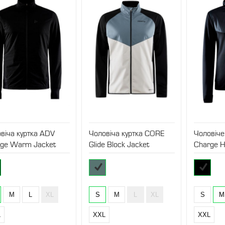
віча куртка ADV
Чоловіча куртка CORE
Чоловіче
rge Warm Jacket
Glide Block Jacket
Charge H
M
L
XL
S
M
L
XL
S
M
L
XXL
XXL