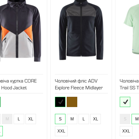
віча куртка CORE
Чоловічий фліс ADV
Чоловіча
e Hood Jacket
Explore Fleece Midlayer
Trail SS 
M
L
XL
S
M
L
XL
S
M
L
XXL
XXL