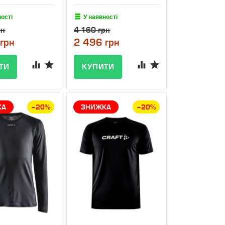
ності
У наявності
рн
4 160 грн
грн
2 496 грн
КА
–20%
ЗНИЖКА
–20%