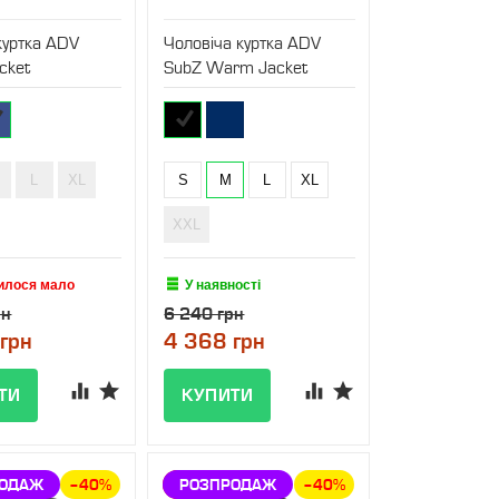
куртка ADV
Чоловіча куртка ADV
cket
SubZ Warm Jacket
L
XL
S
M
L
XL
XXL
илося мало
У наявності
рн
6 240 грн
грн
4 368 грн
КА
РОДАЖ
–40%
ЗНИЖКА
РОЗПРОДАЖ
–40%