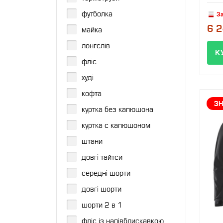
футболка
З
6 2
майка
лонгслів
фліс
худі
кофта
З
куртка без капюшона
куртка с капюшоном
штани
довгі тайтси
середні шорти
довгі шорти
шорти 2 в 1
фліс із напівблискавкою