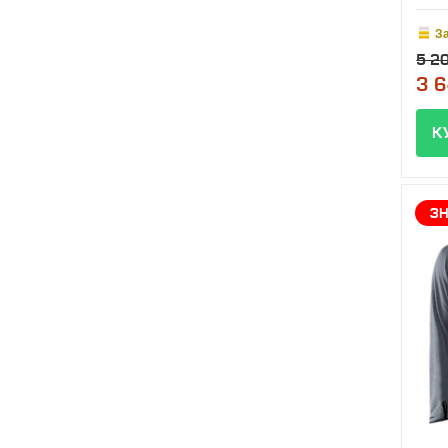
З
5 2
3 6
З