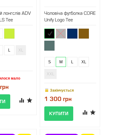
й лонгслів ADV
Чоловіча футболка CORE
LS Tee
Unify Logo Tee
L
XL
S
M
L
XL
XXL
илося мало
грн
Закінчується
1 300 грн