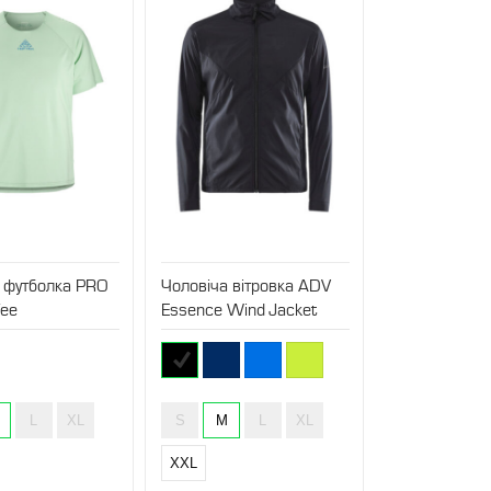
 футболка PRO
Чоловіча вітровка ADV
Tee
Essence Wind Jacket
L
XL
S
M
L
XL
XXL