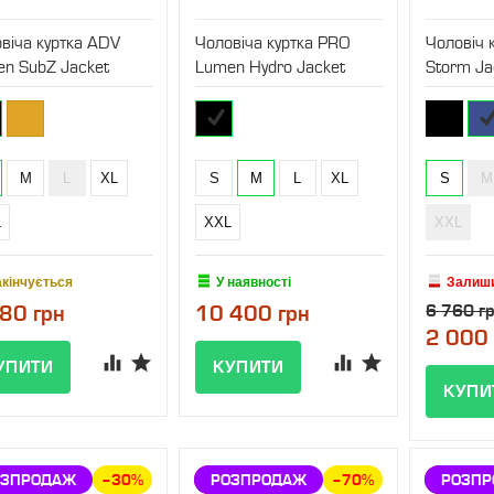
віча куртка ADV
Чоловіча куртка PRO
Чоловіч 
n SubZ Jacket
Lumen Hydro Jacket
Storm Ja
M
L
XL
S
M
L
XL
S
M
L
XXL
XXL
акінчується
У наявності
Залиш
80 грн
10 400 грн
6 760 г
2 000 
НИЖКА
ОЗПРОДАЖ
–30%
ЗНИЖКА
РОЗПРОДАЖ
–70%
ЗНИЖ
РОЗП