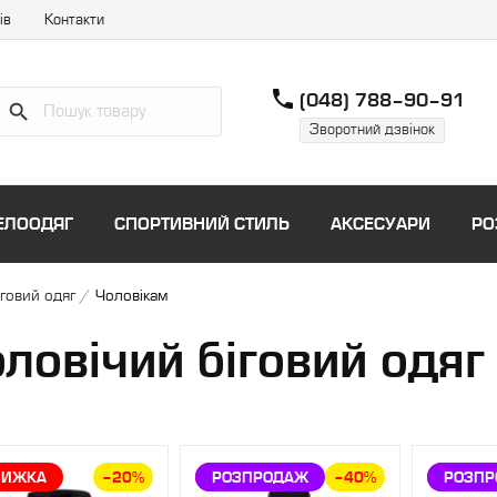
ів
Контакти
phone
(048) 788–90–91
Зворотний дзвінок
ЕЛООДЯГ
СПОРТИВНИЙ СТИЛЬ
АКСЕСУАРИ
РО
іговий одяг
/
Чоловікам
ловічий біговий одяг
НИЖКА
–20%
ЗНИЖКА
РОЗПРОДАЖ
–40%
ЗНИЖ
РОЗП