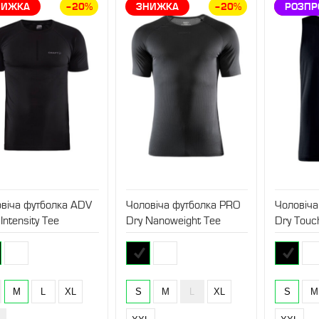
НИЖКА
–20%
ЗНИЖКА
–20%
ЗНИЖ
РОЗП
віча футболка ADV
Чоловіча футболка PRO
Чоловіч
 Intensity Tee
Dry Nanoweight Tee
Dry Touch
M
L
XL
S
M
L
XL
S
M