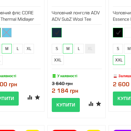
вічий фліс CORE
Чоловічий лонгслів ADV
Чоловічи
 Thermal Midlayer
ADV SubZ Wool Tee
Essence 
M
L
XL
S
M
L
XL
S
M
L
XXL
XXL
наявності
У наявності
Залиш
00 грн
3 640 грн
2 600 
2 184 грн