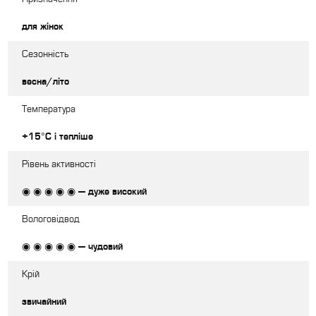
для жінок
Сезонність
весна/літо
Температура
+15°С і тепліше
Рівень активності
◉ ◉ ◉ ◉ ◉ — дуже високий
Вологовідвод
◉ ◉ ◉ ◉ ◉ — чудовий
Крій
звичайний