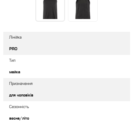
Лінійка
PRO
Тип
майка
Призначення
для чоловіків
Сезонність
весна/літо